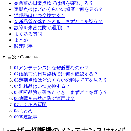
始業前の日常点検では何を確認する？
定期点検はどのくらいの頻度で何を見る？
消耗品はいつ交換する？
切断品質が落ちたとき、まずどこを疑う？
故障を未然に防ぐ運用は？
よくある質問
まとめ
関連記事
目次 / Contents
⌄
01
メンテナンスはなぜ必要なのか？
02
始業前の日常点検では何を確認する？
03
定期点検はどのくらいの頻度で何を見る？
04
消耗品はいつ交換する？
05
切断品質が落ちたとき、まずどこを疑う？
06
故障を未然に防ぐ運用は？
07
よくある質問
08
まとめ
09
関連記事
レーザー切断機のメンテナンスはなぜ