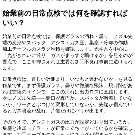
始業前の日常点検では何を確認すれば
いい？
始業前の日常点検では、保護ガラスの汚れ・曇り、ノズル先
端の変形やスパッタ、アシストガス圧、集塵・冷却の作動、
加工テーブルのスラグ堆積を確認します。光学系を中心に
「光がきれいに通り、ガスがまっすぐ噴けるか」を見るのが
要点で、ここを押さえれば主要な加工不良は事前に避けられ
ます。
日常点検は、難しい計測より「いつもと違わないか」を見る
作業です。まず保護ガラス。曇りや微細な飛沫、焼け跡があ
れば交換のサインで、ここの汚れは出力ロスに直結します。
次にノズル先端——開口が真円か、スパッタが溶着していな
いか、ワークとぶつけて変形していないか。先端が傷んでい
るとガス噴流が乱れ、片側だけにバリが出ます。
そのうえで、アシストガスの圧力が設定どおり出ているか、
集塵と冷却（チラー）が正常に立ち上がっているかを確認し
ます。加工テーブルのスラットにスラグが溜まっていると、