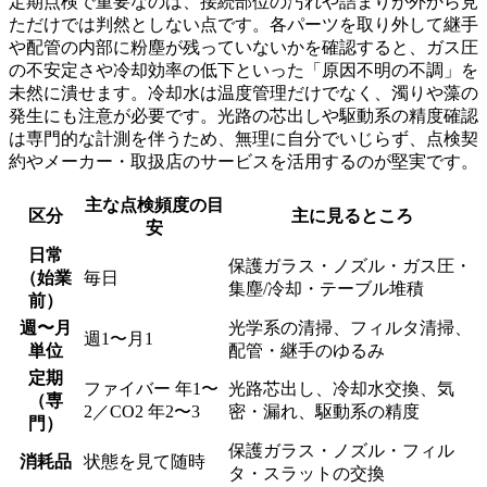
定期点検で重要なのは、接続部位の汚れや詰まりが外から見
ただけでは判然としない点です。各パーツを取り外して継手
や配管の内部に粉塵が残っていないかを確認すると、ガス圧
の不安定さや冷却効率の低下といった「原因不明の不調」を
未然に潰せます。冷却水は温度管理だけでなく、濁りや藻の
発生にも注意が必要です。光路の芯出しや駆動系の精度確認
は専門的な計測を伴うため、無理に自分でいじらず、点検契
約やメーカー・取扱店のサービスを活用するのが堅実です。
主な点検頻度の目
区分
主に見るところ
安
日常
保護ガラス・ノズル・ガス圧・
（始業
毎日
集塵/冷却・テーブル堆積
前）
週〜月
光学系の清掃、フィルタ清掃、
週1〜月1
単位
配管・継手のゆるみ
定期
ファイバー 年1〜
光路芯出し、冷却水交換、気
（専
2／CO2 年2〜3
密・漏れ、駆動系の精度
門）
保護ガラス・ノズル・フィル
消耗品
状態を見て随時
タ・スラットの交換