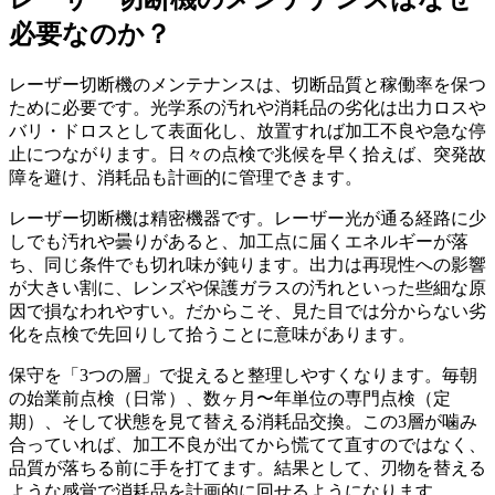
必要なのか？
レーザー切断機のメンテナンスは、切断品質と稼働率を保つ
ために必要です。光学系の汚れや消耗品の劣化は出力ロスや
バリ・ドロスとして表面化し、放置すれば加工不良や急な停
止につながります。日々の点検で兆候を早く拾えば、突発故
障を避け、消耗品も計画的に管理できます。
レーザー切断機は精密機器です。レーザー光が通る経路に少
しでも汚れや曇りがあると、加工点に届くエネルギーが落
ち、同じ条件でも切れ味が鈍ります。出力は再現性への影響
が大きい割に、レンズや保護ガラスの汚れといった些細な原
因で損なわれやすい。だからこそ、見た目では分からない劣
化を点検で先回りして拾うことに意味があります。
保守を「3つの層」で捉えると整理しやすくなります。毎朝
の始業前点検（日常）、数ヶ月〜年単位の専門点検（定
期）、そして状態を見て替える消耗品交換。この3層が噛み
合っていれば、加工不良が出てから慌てて直すのではなく、
品質が落ちる前に手を打てます。結果として、刃物を替える
ような感覚で消耗品を計画的に回せるようになります。