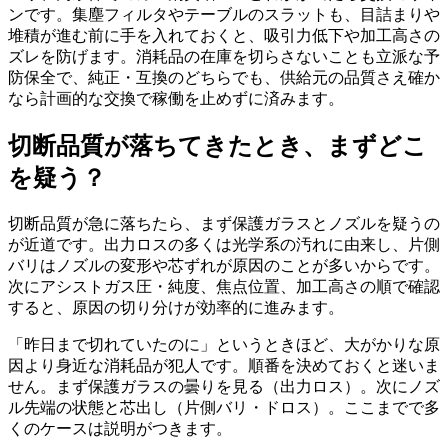
ンです。集塵フィルタやテーブルのスラットも、目詰まりや
堆積が進む前に手を入れておくと、吸引力低下や加工高さの
ズレを防げます。消耗品の在庫を切らさないことも立派な予
防保全で、純正・互換のどちらでも、供給元の品質さえ確か
なら計画的な交換で稼働を止めずに済みます。
切断品質が落ちてきたとき、まずどこ
を疑う？
切断品質が急に落ちたら、まず保護ガラスとノズルを疑うの
が近道です。出力ロスの多くは光学系の汚れに由来し、片側
バリはノズルの変形や芯ずれが原因のことが多いからです。
次にアシストガス圧・純度、焦点位置、加工高さの順で確認
すると、原因の切り分けが効率的に進みます。
「昨日まで切れていたのに」というときほど、大がかりな原
因より身近な消耗品が犯人です。順番を決めておくと迷いま
せん。まず保護ガラスの曇りを見る（出力ロス）。次にノズ
ル先端の状態と芯出し（片側バリ・ドロス）。ここまでで多
くのケースは説明がつきます。