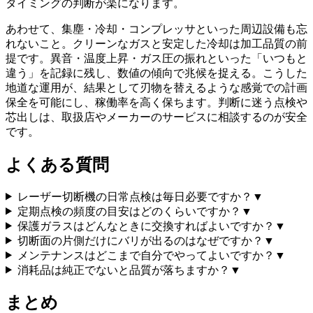
タイミングの判断が楽になります。
あわせて、集塵・冷却・コンプレッサといった周辺設備も忘
れないこと。クリーンなガスと安定した冷却は加工品質の前
提です。異音・温度上昇・ガス圧の振れといった「いつもと
違う」を記録に残し、数値の傾向で兆候を捉える。こうした
地道な運用が、結果として刃物を替えるような感覚での計画
保全を可能にし、稼働率を高く保ちます。判断に迷う点検や
芯出しは、取扱店やメーカーのサービスに相談するのが安全
です。
よくある質問
レーザー切断機の日常点検は毎日必要ですか？
▼
定期点検の頻度の目安はどのくらいですか？
▼
保護ガラスはどんなときに交換すればよいですか？
▼
切断面の片側だけにバリが出るのはなぜですか？
▼
メンテナンスはどこまで自分でやってよいですか？
▼
消耗品は純正でないと品質が落ちますか？
▼
まとめ