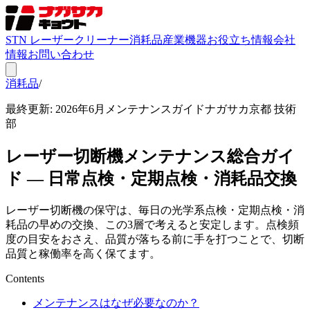
STN レーザークリーナー
消耗品
産業機器
お役立ち情報
会社
情報
お問い合わせ
消耗品
/
お役立ち情報
最終更新: 2026年6月
メンテナンスガイド
ナガサカ京都 技術
部
レーザー切断機メンテナンス総合ガイ
ド — 日常点検・定期点検・消耗品交換
レーザー切断機の保守は、毎日の光学系点検・定期点検・消
耗品の早めの交換、この3層で考えると安定します。点検頻
度の目安をおさえ、品質が落ちる前に手を打つことで、切断
品質と稼働率を高く保てます。
Contents
メンテナンスはなぜ必要なのか？