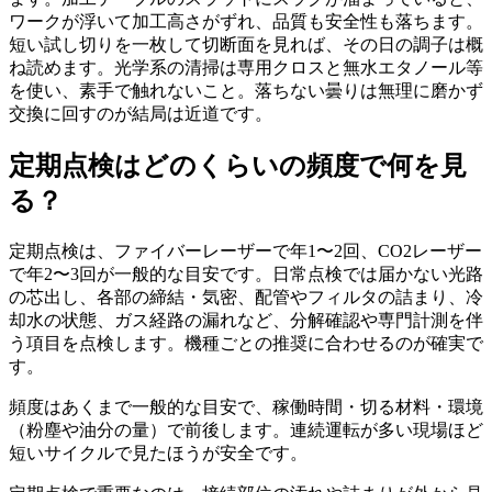
ワークが浮いて加工高さがずれ、品質も安全性も落ちます。
短い試し切りを一枚して切断面を見れば、その日の調子は概
ね読めます。光学系の清掃は専用クロスと無水エタノール等
を使い、素手で触れないこと。落ちない曇りは無理に磨かず
交換に回すのが結局は近道です。
定期点検はどのくらいの頻度で何を見
る？
定期点検は、ファイバーレーザーで年1〜2回、CO2レーザー
で年2〜3回が一般的な目安です。日常点検では届かない光路
の芯出し、各部の締結・気密、配管やフィルタの詰まり、冷
却水の状態、ガス経路の漏れなど、分解確認や専門計測を伴
う項目を点検します。機種ごとの推奨に合わせるのが確実で
す。
頻度はあくまで一般的な目安で、稼働時間・切る材料・環境
（粉塵や油分の量）で前後します。連続運転が多い現場ほど
短いサイクルで見たほうが安全です。