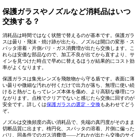
保護ガラスやノズルなど消耗品はいつ
交換する？
消耗品は時間ではなく状態で替えるのが基本です。保護ガラ
スは曇り・飛沫・焼け跡が出たら、ノズルは開口の変形・ス
パッタ溶着・片側バリ・ガス消費増が出たら交換します。こ
れらは安価な部品なので、加工不良が出てから直すより、サ
インを見つけた時点で早めに替えるほうが結果的にコスト効
率がよくなります。
保護ガラスは集光レンズを飛散物から守る盾です。表面に薄
い曇りや微細な汚れが付くだけで出力が落ち、無理に使い続
けると熱がこもってレンズ本体を傷め、より高額な修理につ
ながります。点検でクリアでないと感じたら交換に回すのが
安全です。詳しくは
保護ガラスの選定・交換
もあわせてどう
ぞ。
ノズルは交換頻度の高い消耗品で、先端の真円度がそのまま
切断品質に出ます。楕円化、スパッタの溶着、片側に偏った
バリ、同条件でのガス消費増——どれかが出たら交換のサイ