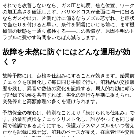
それでも改善しないなら、ガス圧と純度、焦点位置、ワーク
の加工高さを確認します。バリやドロスが全面に均一に出る
ならガスや出力、片側だけに偏るならノズル芯ずれ、と症状
で当たりを付けると早い。条件を闇雲にいじる前に、まず機
械側の状態を一通り点検する——この習慣が、原因不明のト
ラブルに費やす時間をいちばん減らします。
故障を未然に防ぐにはどんな運用が効
く？
故障予防には、点検を仕組みにすることが効きます。始業前
チェックを項目化して毎日同じ手順で行い、消耗品の交換履
歴を残し、異音や数値の変化を記録する。属人的な勘に頼ら
ず記録で兆候を共有すれば、劣化の進行を早期に捉えられ、
突発停止と高額修理の多くを避けられます。
予防保全の核心は、特別なことより「続けられる仕組み」で
す。始業前点検をチェックリスト化し、誰がやっても同じ品
質で確認できるようにする。保護ガラスやノズルをいつ替え
たかを記録に残せば、消耗のペースが見え、在庫管理や交換