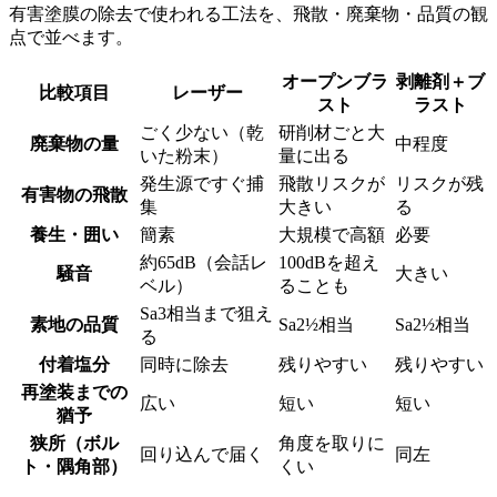
有害塗膜の除去で使われる工法を、飛散・廃棄物・品質の観
点で並べます。
オープンブラ
剥離剤＋ブ
比較項目
レーザー
スト
ラスト
ごく少ない（乾
研削材ごと大
廃棄物の量
中程度
いた粉末）
量に出る
発生源ですぐ捕
飛散リスクが
リスクが残
有害物の飛散
集
大きい
る
養生・囲い
簡素
大規模で高額
必要
約65dB（会話レ
100dBを超え
騒音
大きい
ベル）
ることも
Sa3相当まで狙え
素地の品質
Sa2½相当
Sa2½相当
る
付着塩分
同時に除去
残りやすい
残りやすい
再塗装までの
広い
短い
短い
猶予
狭所（ボル
角度を取りに
回り込んで届く
同左
ト・隅角部）
くい