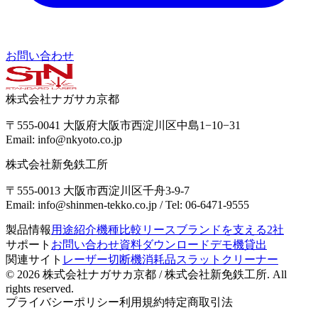
お問い合わせ
株式会社ナガサカ京都
〒555-0041 大阪府大阪市西淀川区中島1−10−31
Email: info@nkyoto.co.jp
株式会社新免鉄工所
〒555-0013 大阪市西淀川区千舟3-9-7
Email: info@shinmen-tekko.co.jp / Tel: 06-6471-9555
製品情報
用途紹介
機種比較
リース
ブランドを支える2社
サポート
お問い合わせ
資料ダウンロード
デモ機貸出
関連サイト
レーザー切断機消耗品
スラットクリーナー
© 2026
株式会社ナガサカ京都 / 株式会社新免鉄工所
. All
rights reserved.
プライバシーポリシー
利用規約
特定商取引法