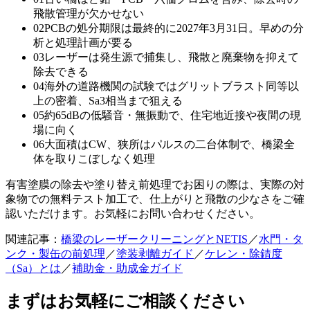
飛散管理が欠かせない
02
PCBの処分期限は最終的に2027年3月31日。早めの分
析と処理計画が要る
03
レーザーは発生源で捕集し、飛散と廃棄物を抑えて
除去できる
04
海外の道路機関の試験ではグリットブラスト同等以
上の密着、Sa3相当まで狙える
05
約65dBの低騒音・無振動で、住宅地近接や夜間の現
場に向く
06
大面積はCW、狭所はパルスの二台体制で、橋梁全
体を取りこぼしなく処理
有害塗膜の除去や塗り替え前処理でお困りの際は、実際の対
象物での無料テスト加工で、仕上がりと飛散の少なさをご確
認いただけます。お気軽にお問い合わせください。
関連記事：
橋梁のレーザークリーニングとNETIS
／
水門・タ
ンク・製缶の前処理
／
塗装剥離ガイド
／
ケレン・除錆度
（Sa）とは
／
補助金・助成金ガイド
まずはお気軽にご相談ください