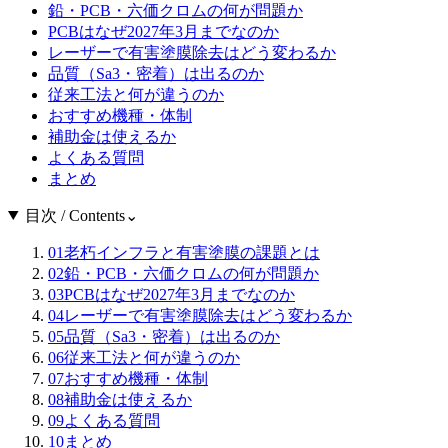
鉛・PCB・六価クロムの何が問題か
PCBはなぜ2027年3月までなのか
レーザーで有害塗膜除去はどう変わるか
品質（Sa3・密着）は出るのか
従来工法と何が違うのか
おすすめ機種・体制
補助金は使えるか
よくある質問
まとめ
目次 / Contents
⌄
01
老朽インフラと有害塗膜の課題とは
02
鉛・PCB・六価クロムの何が問題か
03
PCBはなぜ2027年3月までなのか
04
レーザーで有害塗膜除去はどう変わるか
05
品質（Sa3・密着）は出るのか
06
従来工法と何が違うのか
07
おすすめ機種・体制
08
補助金は使えるか
09
よくある質問
10
まとめ