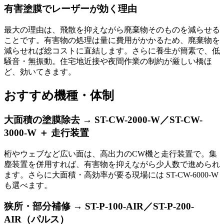
有害塗膜でレーザーが効く理由
最大の理由は、飛散を抑えながら廃棄物そのものを減らせる
ことです。有害物の処理は量に費用がかかるため、廃棄物を
減らせれば総コストに直結します。さらに養生が簡素で、低
騒音・無振動。住宅地近接や夜間作業の制約が厳しい橋ほ
ど、効いてきます。
おすすめ機種・体制
大面積の塗膜除去 → ST-CW-2000-W／ST-CW-
3000-W ＋ 走行装置
桁やウェブなど広い面は、高出力のCW機と走行装置で。集
塵装置を併用すれば、有害物を抑えながら少人数で進められ
ます。さらに大面積・高効率が要る現場には ST-CW-6000-W
も選べます。
狭所・部分補修 → ST-P-100-AIR／ST-P-200-
AIR（パルス）