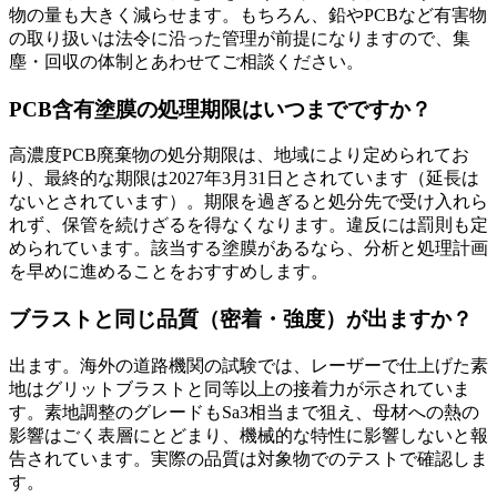
物の量も大きく減らせます。もちろん、鉛やPCBなど有害物
の取り扱いは法令に沿った管理が前提になりますので、集
塵・回収の体制とあわせてご相談ください。
PCB含有塗膜の処理期限はいつまでですか？
高濃度PCB廃棄物の処分期限は、地域により定められてお
り、最終的な期限は2027年3月31日とされています（延長は
ないとされています）。期限を過ぎると処分先で受け入れら
れず、保管を続けざるを得なくなります。違反には罰則も定
められています。該当する塗膜があるなら、分析と処理計画
を早めに進めることをおすすめします。
ブラストと同じ品質（密着・強度）が出ますか？
出ます。海外の道路機関の試験では、レーザーで仕上げた素
地はグリットブラストと同等以上の接着力が示されていま
す。素地調整のグレードもSa3相当まで狙え、母材への熱の
影響はごく表層にとどまり、機械的な特性に影響しないと報
告されています。実際の品質は対象物でのテストで確認しま
す。