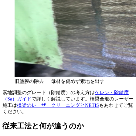
旧塗膜の除去 — 母材を傷めず素地を出す
素地調整のグレード（除錆度）の考え方は
ケレン・除錆度
（Sa）ガイド
で詳しく解説しています。橋梁全般のレーザー
施工は
橋梁のレーザークリーニングとNETIS
もあわせてご覧
ください。
従来工法と何が違うのか