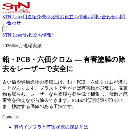
STN Laser
用途紹介
機種比較
お役立ち情報
お問い合わせ
お問
い合わせ
STN Laser
/
お役立ち情報
/
有害塗膜の除去
2026年6月
現場実績
鉛・PCB・六価クロム — 有害塗膜の除
去をレーザーで安全に
古い橋や鋼構造物の塗膜には、鉛・PCB・六価クロムが潜む
ことがあります。ブラストで剥がせば有害物が飛散し、廃棄
物も膨らむ。レーザーなら塗膜を発生源で捕集し、飛散と廃
棄物を抑えながら除去できます。PCBの処理期限が迫るい
ま、検討する価値のある工法です。
Contents
老朽インフラと有害塗膜の課題とは