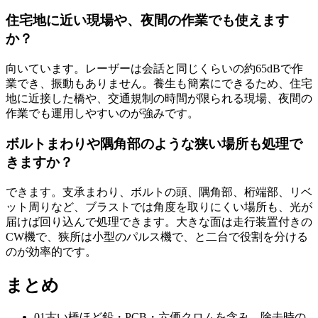
住宅地に近い現場や、夜間の作業でも使えます
か？
向いています。レーザーは会話と同じくらいの約65dBで作
業でき、振動もありません。養生も簡素にできるため、住宅
地に近接した橋や、交通規制の時間が限られる現場、夜間の
作業でも運用しやすいのが強みです。
ボルトまわりや隅角部のような狭い場所も処理で
きますか？
できます。支承まわり、ボルトの頭、隅角部、桁端部、リベ
ット周りなど、ブラストでは角度を取りにくい場所も、光が
届けば回り込んで処理できます。大きな面は走行装置付きの
CW機で、狭所は小型のパルス機で、と二台で役割を分ける
のが効率的です。
まとめ
01
古い橋ほど鉛・PCB・六価クロムを含み、除去時の