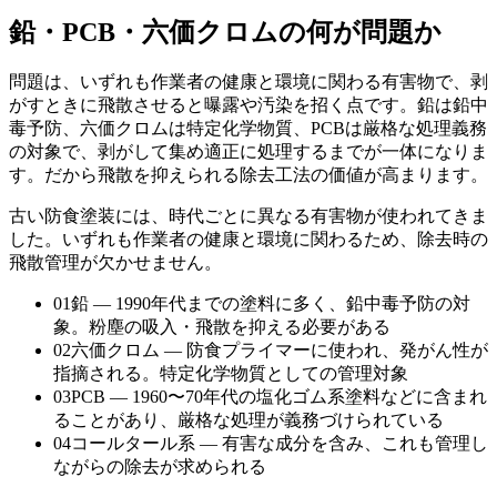
鉛・PCB・六価クロムの何が問題か
問題は、いずれも作業者の健康と環境に関わる有害物で、剥
がすときに飛散させると曝露や汚染を招く点です。鉛は鉛中
毒予防、六価クロムは特定化学物質、PCBは厳格な処理義務
の対象で、剥がして集め適正に処理するまでが一体になりま
す。だから飛散を抑えられる除去工法の価値が高まります。
古い防食塗装には、時代ごとに異なる有害物が使われてきま
した。いずれも作業者の健康と環境に関わるため、除去時の
飛散管理が欠かせません。
01
鉛 — 1990年代までの塗料に多く、鉛中毒予防の対
象。粉塵の吸入・飛散を抑える必要がある
02
六価クロム — 防食プライマーに使われ、発がん性が
指摘される。特定化学物質としての管理対象
03
PCB — 1960〜70年代の塩化ゴム系塗料などに含まれ
ることがあり、厳格な処理が義務づけられている
04
コールタール系 — 有害な成分を含み、これも管理し
ながらの除去が求められる