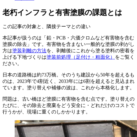
老朽インフラと有害塗膜の課題とは
この記事の対象と、隣接テーマとの違い
本記事が扱うのは「鉛・PCB・六価クロムなど有害物を含む
塗膜の除去」です。有害物を含まない一般的な塗膜の剥がし
方は
塗装剥離の方法
を、剥離後にこれから塗る塗料の密着を
上げる下地づくりは
塗装前処理（足付け・粗面化）
をご覧く
ださい。
日本の道路橋は約73万橋。そのうち建設から50年を超えるも
のは、2023年で4割近く、2033年には6割を超えると見込まれ
ています。塗り替えや補修の波は、これから本格化します。
問題は、古い橋ほど塗膜に有害物を含む点です。塗り替えの
たびに、その除去と廃棄をどう安全に・どれだけのコストで
行うかが、現場に重くのしかかります。