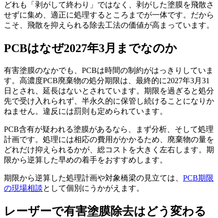
どれも「剥がして終わり」ではなく、剥がした塗膜を飛散さ
せずに集め、適正に処理するところまでが一体です。だから
こそ、飛散を抑えられる除去工法の価値が高まっています。
PCBはなぜ2027年3月までなのか
有害塗膜のなかでも、PCBは時間の制約がはっきりしていま
す。高濃度PCB廃棄物の処分期限は、最終的に2027年3月31
日とされ、延長はないとされています。期限を過ぎると処分
先で受け入れられず、半永久的に保管し続けることになりか
ねません。違反には罰則も定められています。
PCB含有が疑われる塗膜があるなら、まず分析、そして処理
計画です。処理には相応の費用がかかるため、廃棄物の量を
どれだけ抑えられるかが、総コストを大きく左右します。期
限から逆算した早めの着手をおすすめします。
期限から逆算した処理計画や対象橋梁の見立ては、
PCB期限
の現場相談
として個別にうかがえます。
レーザーで有害塗膜除去はどう変わる