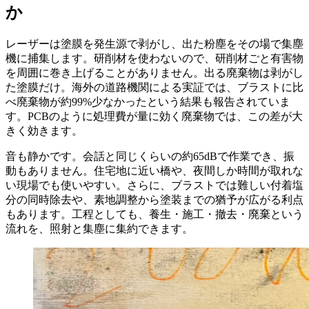
か
レーザーは塗膜を発生源で剥がし、出た粉塵をその場で集塵
機に捕集します。研削材を使わないので、研削材ごと有害物
を周囲に巻き上げることがありません。出る廃棄物は剥がし
た塗膜だけ。海外の道路機関による実証では、ブラストに比
べ廃棄物が約99%少なかったという結果も報告されていま
す。PCBのように処理費が量に効く廃棄物では、この差が大
きく効きます。
音も静かです。会話と同じくらいの約65dBで作業でき、振
動もありません。住宅地に近い橋や、夜間しか時間が取れな
い現場でも使いやすい。さらに、ブラストでは難しい付着塩
分の同時除去や、素地調整から塗装までの猶予が広がる利点
もあります。工程としても、養生・施工・撤去・廃棄という
流れを、照射と集塵に集約できます。